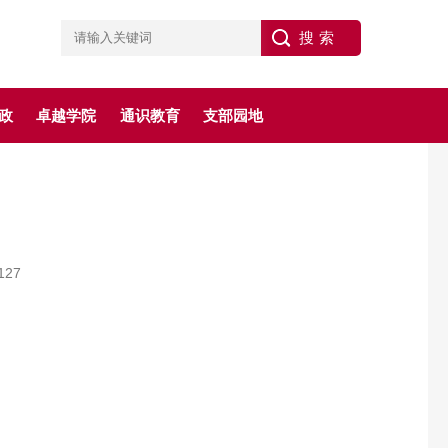
政
卓越学院
通识教育
支部园地
127