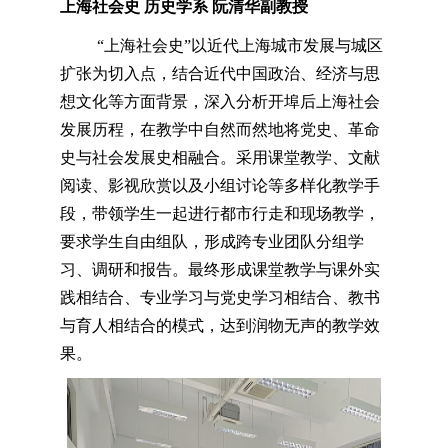
上海社会史
历史学系 阮清华副教授
“上海社会史”以近代上海城市发展与城区
扩张为切入点，结合近代中国政治、经济与思
想文化等方面背景，深入分析开埠后上海社会
发展历程，在教学中自然而然地将党史、革命
史与社会发展史
相
融合。采用课堂教学、文献
阅读、影视欣赏
以及小组
讨论等多样化教学手
段
，
带领学生一起进行都市行走和现场教学
，
要求学生自由组队
，
形成跨专业团队分组学
习、调研和报告。最终形成课堂教学与课外实
践
相
结合、专业学习与党史学习
相
结合、
教书
与育人相结合的模式，达到润物无声的教学效
果。