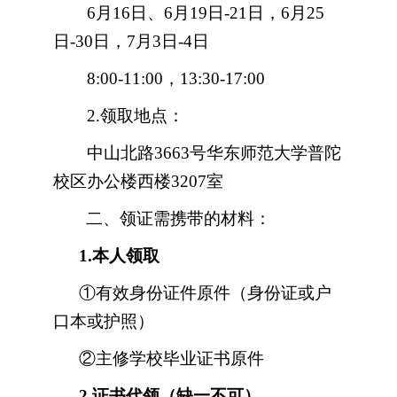
6
月
16
日、
6
月
19
日
-21
日，
6
月
25
日
-30
日，7月3日-4日
8:00-11:00
，
13:30-17:00
2.
领取地点：
中山北路
3663
号华东师范大学普陀
校区办公楼西楼
3207
室
二、领证需携带的材料：
1.
本人领取
①有效身份证件原件（身份证或户
口本或护照）
②主修学校毕业证书原件
2.
证书代领（缺一不可）