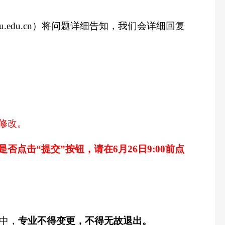
u.edu.cn
）将问题详细告知，我们会详细回复
修改。
是否点击“提交”按钮，请在
6
月
26
日
9:00
前点
中，
专业不得变更，不得无故退出。