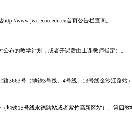
站
http://www.jwc.ecnu.edu.cn
首页公告栏查询。
时公布的教学计划，或者开课后由上课教师指定）。
北路
3663
号（地铁
3
号线、
4
号线、
13
号线金沙江路站
号（地铁
15
号线永德路站或者紫竹高新区站）。第四教